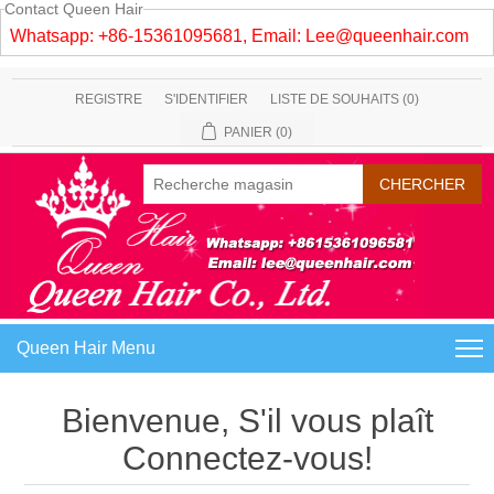
Contact Queen Hair
Whatsapp: +86-15361095681, Email:
Lee@queenhair.com
REGISTRE
S'IDENTIFIER
LISTE DE SOUHAITS
(0)
PANIER
(0)
Queen Hair Menu
Bienvenue, S'il vous plaît
Connectez-vous!